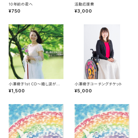
10年前の君へ
活動応援費
¥750
¥3,000
小澤綾子1st CD〜嬉し涙が止
小澤綾子コーチングチケット
まらない〜
¥1,500
¥5,000