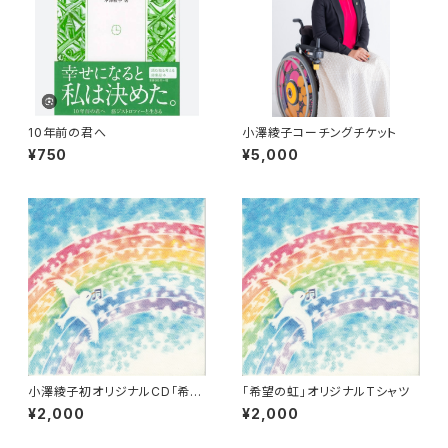
10年前の君へ
小澤綾子コーチングチケット
¥750
¥5,000
小澤綾子初オリジナルCD「希望
「希望の虹」オリジナルTシャツ
の虹」
¥2,000
¥2,000