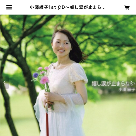
小澤綾子1st CD〜嬉し涙が止まらな
い〜 | ayakozawa