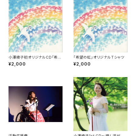
小澤綾子初オリジナルCD「希望
「希望の虹」オリジナルTシャツ
の虹」
¥2,000
¥2,000
活動応援費
小澤綾子1st CD〜嬉し涙が止